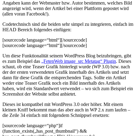
Angaben kann der Webmaster bzw. Autor bestimmen, welches Bild
angezeigt wird, wenn der Artikel bei einer Plattform gepostet wird
(allen voran Facebook!).
Codetechnisch sind die beiden sehr simpel zu integrieren, einfach im
HEAD Bereich folgendes einfügen:
[sourcecode language=“html“]
[/sourcecode]
[sourcecode language=“html“]
[/sourcecode]
Um diese Funktionalität seinem WordPress Blog beizubringen, gibt
es zum Beispiel das
„FetenWeb image_src Metatag“ Plugin
. Dieses
schaut, ob eine Teaser Grafik hinterlegt wurde (WP 3.0) bzw. nach
der der ersten verwendeten Grafik innerhalb des Artikels und setzt
dann für diese Grafik die entsprechenden Tags. Sollte ein Artikel
weder eine Teaser Grafik noch ein Bild innerhalb des Artikels
haben, wird ein Standardwert verwendet – wo sich zum Beispiel ein
Screenshot der Website selbst anbietet.
Dieses ist kompatibel mit WordPress 3.0 oder höher. Mit einem
kleinen Kniff bekommt man das aber auch in WP 2.x zum laufen –
die Zeile 34 einfach mit folgendem Schnippsel ersetzen:
[sourcecode language=“php“]if
(function_exists(„has_post_thumbnail“) &&