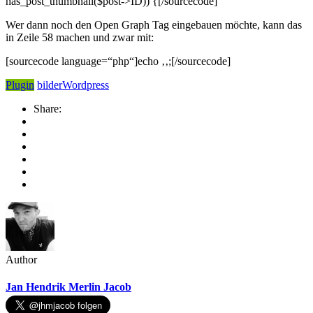
has_post_thumbnail($post->ID)) {[/sourcecode]
Wer dann noch den Open Graph Tag eingebauen möchte, kann das
in Zeile 58 machen und zwar mit:
[sourcecode language=“php“]echo ‚
‚;[/sourcecode]
Plugin
bilder
Wordpress
Share:
Author
Jan Hendrik Merlin Jacob