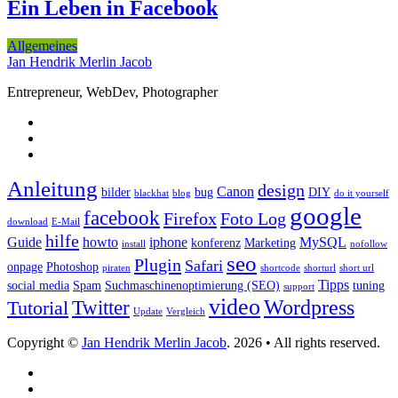
Ein Leben in Facebook
Allgemeines
Jan Hendrik Merlin Jacob
Entrepreneur, WebDev, Photographer
Anleitung
design
Canon
bilder
bug
DIY
blackhat
blog
do it yourself
google
facebook
Firefox
Foto Log
download
E-Mail
hilfe
Guide
howto
iphone
MySQL
konferenz
Marketing
install
nofollow
seo
Plugin
Safari
onpage
Photoshop
piraten
shortcode
shorturl
short url
Tipps
social media
Spam
Suchmaschinenoptimierung (SEO)
tuning
support
video
Wordpress
Twitter
Tutorial
Update
Vergleich
Copyright ©
Jan Hendrik Merlin Jacob
. 2026 • All rights reserved.