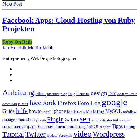
Next Post
Facebook Apps: Cloud-Hosting von Ruby
Projekten
Ruby On Rails
Jan Hendrik Merlin Jacob
Entrepreneur, WebDev, Photographer
Anleitung
design
Canon
bilder
bug
DIY
blackhat
blog
do it yourself
google
facebook
Firefox
Foto Log
download
E-Mail
hilfe
Guide
howto
iphone
MySQL
konferenz
Marketing
install
nofollow
seo
Plugin
Safari
onpage
Photoshop
piraten
shortcode
shorturl
short url
Tipps
social media
Spam
Suchmaschinenoptimierung (SEO)
tuning
support
video
Wordpress
Twitter
Tutorial
Update
Vergleich