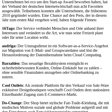
Unternehmen bei eco um den Start-up Award beworben haben, hat
der Verband der deutschen Internetwirtschaft nun acht Favoriten
ausgewählt. Teilnehmen konnten alle Unternehmen, die frühestens
2010 gegründet wurden. Eine Chance auf den Preis, der in diesem
Jahr zum ersten Mal vergeben wird, haben folgende Firmen:
16Tags:
Der Service verbindet Menschen und Orte anhand ihrer
Interessen und verändert so die Art, wie man seine Freizeit plant
oder für seine Location wirbt.
audriga:
Der Umzugsdienst ist ein Software-as-a-Service-Angebot
zur Migration von E-Mail- und Groupwaredaten und löst die
Herausforderung der Datenübernahme beim Cloud Computing.
Barzahlen
: Das neuartige Bezahlsystem ermöglicht es
sicherheitsbewussten Kunden, Online-Einkäufe bar zu zahlen –
ohne sensible Finanzdaten anzugeben oder Onlinebanking zu
nutzen.
Cool Outlets
: Als zentrale Plattform für den Verkauf von Sale-Ware
exklusiver Designboutiquen verschafft Cool Outlets dem stationären
Einzelhandel Zugang zum E-Commerce-Markt.
Do-Change
: Der Shop bietet stylische Fair-Trade-Kleidung, die mit
modischen Motiven soziale und globale Probleme aufgreift und mit
den Einnahmen auch Entwicklungsprojekte unterstützt.