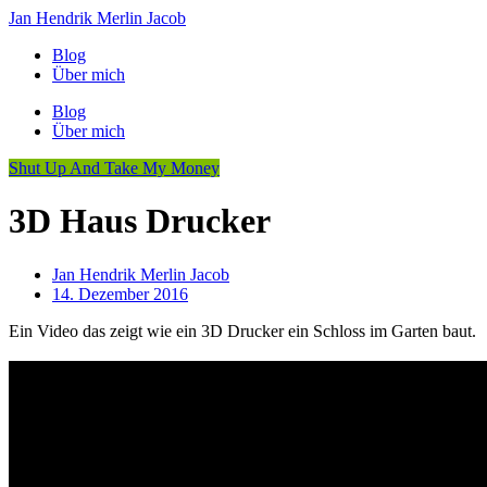
Jan Hendrik Merlin Jacob
Blog
Über mich
Blog
Über mich
Shut Up And Take My Money
3D Haus Drucker
Jan Hendrik Merlin Jacob
14. Dezember 2016
Ein Video das zeigt wie ein 3D Drucker ein Schloss im Garten baut.